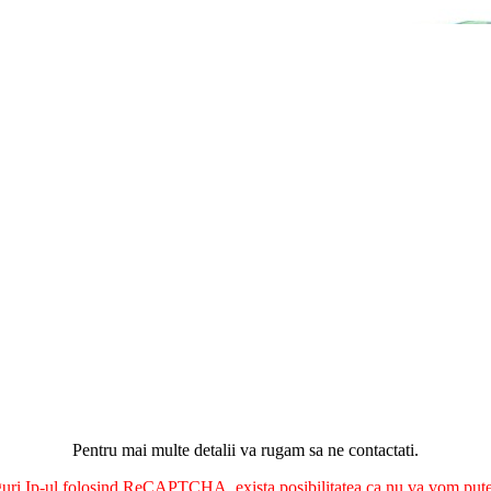
Pentru mai multe detalii va rugam sa ne contactati.
nguri Ip-ul folosind ReCAPTCHA, exista posibilitatea ca nu va vom putea 